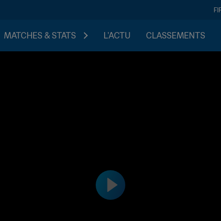
FI
MATCHES & STATS
L'ACTU
CLASSEMENTS