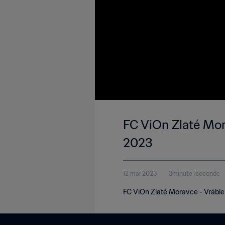
FC ViOn Zlaté Mora
2023
12 mai 2023
3minute 1seconde
FC ViOn Zlaté Moravce - Vráble 