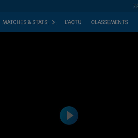
FI
MATCHES & STATS
L'ACTU
CLASSEMENTS