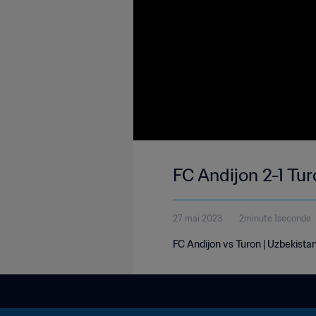
FC Andijon 2-1 Tu
27 mai 2023
2minute 1seconde
FC Andijon vs Turon | Uzbekist