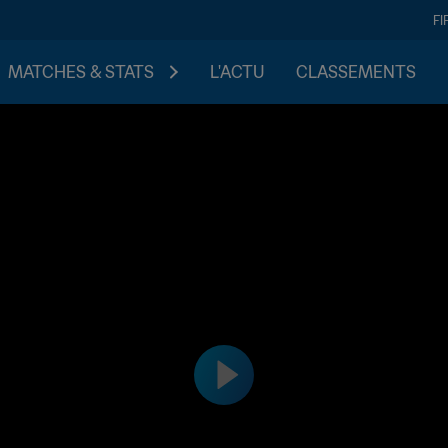
FI
MATCHES & STATS
L'ACTU
CLASSEMENTS