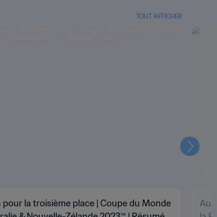
TOUT AFFICHER
Suivant
h pour la troisième place | Coupe du Monde
Aust
tralie & Nouvelle-Zélande 2023™ | Résumé
la F