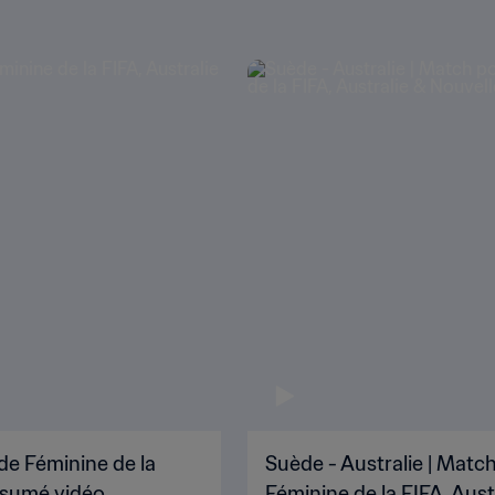
de Féminine de la
Suède - Australie | Matc
ésumé vidéo
Féminine de la FIFA, Aus