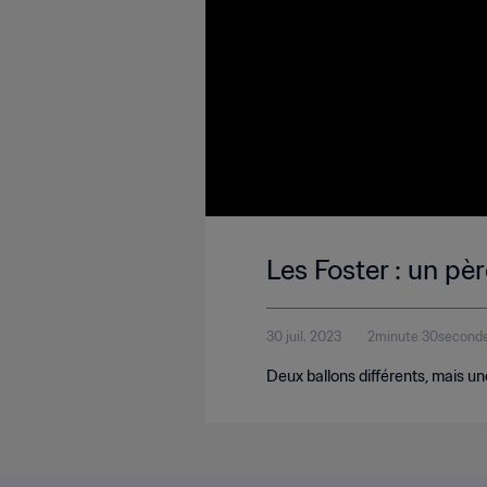
Les Foster : un pè
30 juil. 2023
2minute 30second
Deux ballons différents, mais u