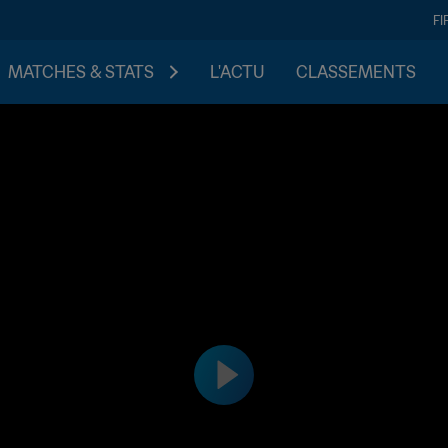
FI
MATCHES & STATS
L'ACTU
CLASSEMENTS