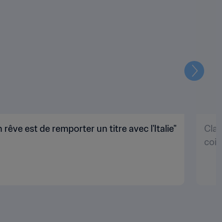
Suivant
êve est de remporter un titre avec l'Italie"
Clar
coin