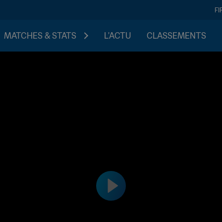
FI
MATCHES & STATS
L'ACTU
CLASSEMENTS