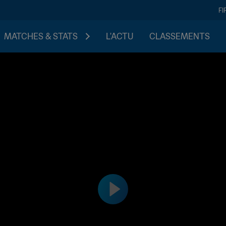
FI
MATCHES & STATS
L'ACTU
CLASSEMENTS