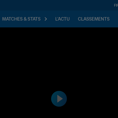
FI
MATCHES & STATS
L'ACTU
CLASSEMENTS