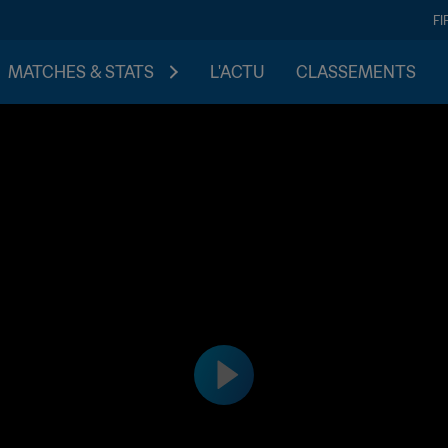
FI
MATCHES & STATS
L'ACTU
CLASSEMENTS