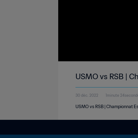
USMO vs RSB | Ch
30 déc. 2022
1minute 24second
USMO vs RSB | Championnat Es