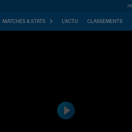
FI
MATCHES & STATS
L'ACTU
CLASSEMENTS