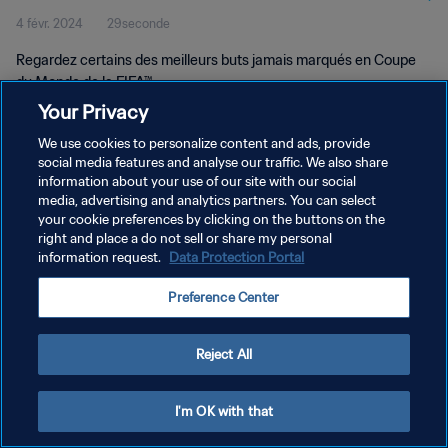
4 févr. 2024
29seconde
Regardez certains des meilleurs buts jamais marqués en Coupe
du Monde de la FIFA™.
Your Privacy
We use cookies to personalize content and ads, provide
social media features and analyse our traffic. We also share
information about your use of our site with our social
media, advertising and analytics partners. You can select
POLITIQUE DE CONFIDENTIALITÉ
your cookie preferences by clicking on the buttons on the
right and place a do not sell or share my personal
CONDITIONS D'UTILISATION
information request.
Data Protection Portal
GÉRER VOS PRÉFÉRENCES SUR LES COOKIES
Preference Center
Copyright © 1994 - 2026 FIFA. Tous droits réservés.
Reject All
I'm OK with that