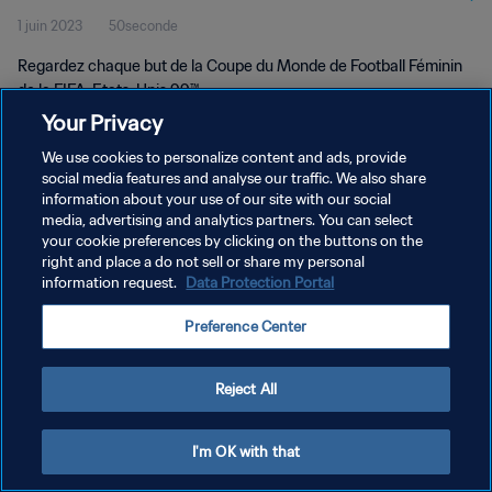
1 juin 2023
50seconde
Unis 99™
Regardez chaque but de la Coupe du Monde de Football Féminin
de la FIFA, Etats-Unis 99™.
Your Privacy
We use cookies to personalize content and ads, provide
social media features and analyse our traffic. We also share
information about your use of our site with our social
media, advertising and analytics partners. You can select
your cookie preferences by clicking on the buttons on the
POLITIQUE DE CONFIDENTIALITÉ
right and place a do not sell or share my personal
information request.
Data Protection Portal
CONDITIONS D'UTILISATION
GÉRER VOS PRÉFÉRENCES SUR LES COOKIES
Preference Center
Copyright © 1994 - 2026 FIFA. Tous droits réservés.
Reject All
I'm OK with that