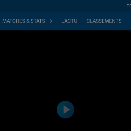
FI
MATCHES & STATS
L'ACTU
CLASSEMENTS