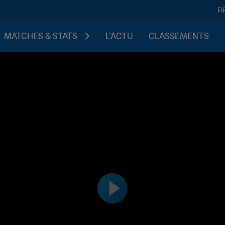
FI
MATCHES & STATS
L'ACTU
CLASSEMENTS