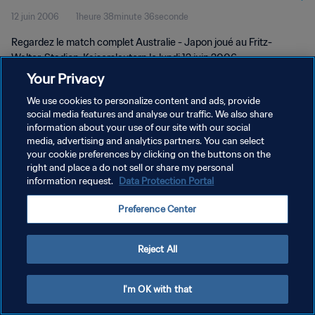
12 juin 2006
1heure 38minute 36seconde
Regardez le match complet Australie - Japon joué au Fritz-
Walter-Stadion, Kaiserslautern le lundi 12 juin 2006.
Your Privacy
We use cookies to personalize content and ads, provide
social media features and analyse our traffic. We also share
information about your use of our site with our social
media, advertising and analytics partners. You can select
POLITIQUE DE CONFIDENTIALITÉ
your cookie preferences by clicking on the buttons on the
right and place a do not sell or share my personal
CONDITIONS D'UTILISATION
information request.
Data Protection Portal
GÉRER VOS PRÉFÉRENCES SUR LES COOKIES
Preference Center
Copyright © 1994 - 2026 FIFA. Tous droits réservés.
Reject All
I'm OK with that