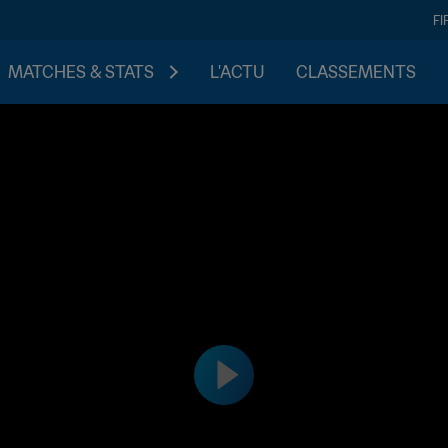
FI
MATCHES & STATS
L'ACTU
CLASSEMENTS