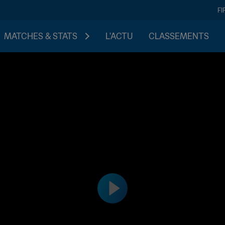
FI
MATCHES & STATS
L'ACTU
CLASSEMENTS