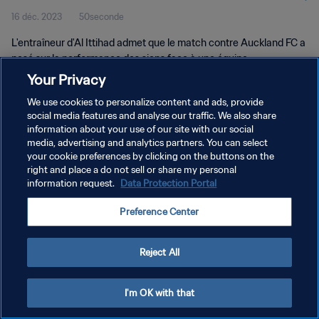
16 déc. 2023
50seconde
L'entraîneur d'Al Ittihad admet que le match contre Auckland FC a
pesé sur la performance des siens face à une équipe
physiquement intense.
Your Privacy
We use cookies to personalize content and ads, provide
social media features and analyse our traffic. We also share
information about your use of our site with our social
media, advertising and analytics partners. You can select
your cookie preferences by clicking on the buttons on the
POLITIQUE DE CONFIDENTIALITÉ
right and place a do not sell or share my personal
information request.
Data Protection Portal
CONDITIONS D'UTILISATION
Preference Center
GÉRER VOS PRÉFÉRENCES SUR LES COOKIES
Copyright © 1994 - 2026 FIFA. Tous droits réservés.
Reject All
I'm OK with that