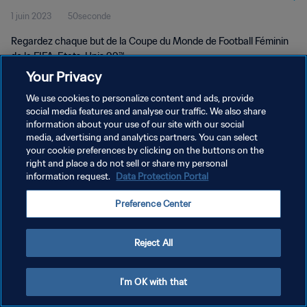
1 juin 2023
50seconde
Etats-Unis 99™
Regardez chaque but de la Coupe du Monde de Football Féminin
de la FIFA, Etats-Unis 99™.
Your Privacy
We use cookies to personalize content and ads, provide
social media features and analyse our traffic. We also share
information about your use of our site with our social
media, advertising and analytics partners. You can select
POLITIQUE DE CONFIDENTIALITÉ
your cookie preferences by clicking on the buttons on the
right and place a do not sell or share my personal
CONDITIONS D'UTILISATION
information request.
Data Protection Portal
GÉRER VOS PRÉFÉRENCES SUR LES COOKIES
Preference Center
Copyright © 1994 - 2026 FIFA. Tous droits réservés.
Reject All
I'm OK with that