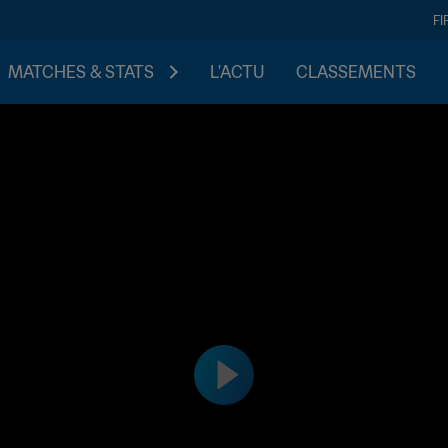
FI
MATCHES & STATS
L'ACTU
CLASSEMENTS