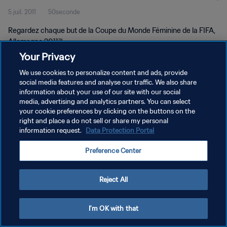
5 juil. 2011
50seconde
Allemagne 2011™
Regardez chaque but de la Coupe du Monde Féminine de la FIFA,
Allemagne 2011™.
Your Privacy
We use cookies to personalize content and ads, provide
social media features and analyse our traffic. We also share
information about your use of our site with our social
media, advertising and analytics partners. You can select
your cookie preferences by clicking on the buttons on the
POLITIQUE DE CONFIDENTIALITÉ
right and place a do not sell or share my personal
information request.
Data Protection Portal
CONDITIONS D'UTILISATION
GÉRER VOS PRÉFÉRENCES SUR LES COOKIES
Preference Center
Copyright © 1994 - 2026 FIFA. Tous droits réservés.
Reject All
I'm OK with that