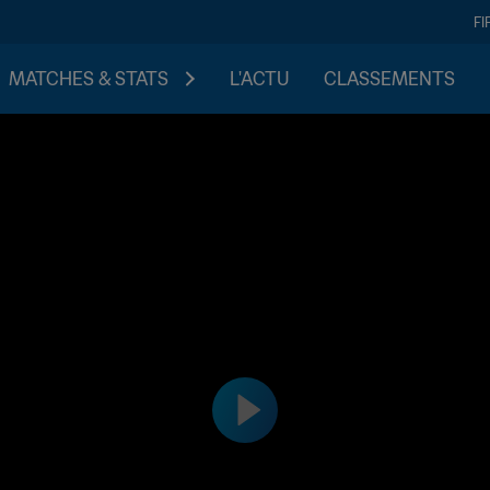
FI
MATCHES & STATS
L'ACTU
CLASSEMENTS