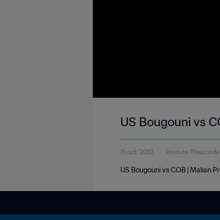
US Bougouni vs CO
15 oct. 2022
2minute 19seconde
US Bougouni vs COB | Malian Prem