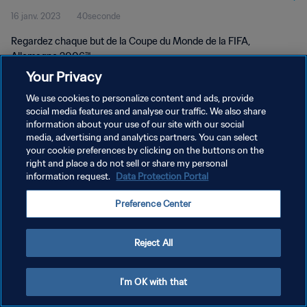
16 janv. 2023
40seconde
2006™
Regardez chaque but de la Coupe du Monde de la FIFA,
Allemagne 2006™.
Your Privacy
We use cookies to personalize content and ads, provide
social media features and analyse our traffic. We also share
information about your use of our site with our social
media, advertising and analytics partners. You can select
your cookie preferences by clicking on the buttons on the
POLITIQUE DE CONFIDENTIALITÉ
right and place a do not sell or share my personal
information request.
Data Protection Portal
CONDITIONS D'UTILISATION
GÉRER VOS PRÉFÉRENCES SUR LES COOKIES
Preference Center
Copyright © 1994 - 2026 FIFA. Tous droits réservés.
Reject All
I'm OK with that