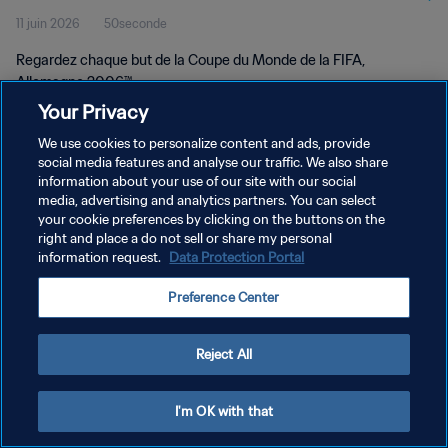
11 juin 2026
50seconde
Regardez chaque but de la Coupe du Monde de la FIFA,
Allemagne 2006™.
Your Privacy
We use cookies to personalize content and ads, provide
social media features and analyse our traffic. We also share
information about your use of our site with our social
media, advertising and analytics partners. You can select
POLITIQUE DE CONFIDENTIALITÉ
your cookie preferences by clicking on the buttons on the
right and place a do not sell or share my personal
CONDITIONS D'UTILISATION
information request.
Data Protection Portal
GÉRER VOS PRÉFÉRENCES SUR LES COOKIES
Preference Center
Copyright © 1994 - 2026 FIFA. Tous droits réservés.
Reject All
I'm OK with that