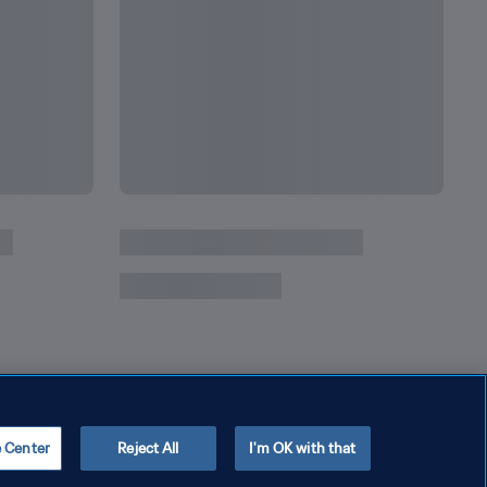
e Center
Reject All
I'm OK with that