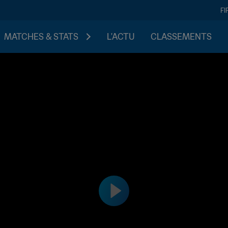
FI
MATCHES & STATS
L'ACTU
CLASSEMENTS