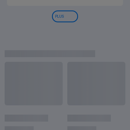
PLUS
COUP DE PROJECTEUR SUR LA C
Tout afficher
OUPE DU MONDE FÉMININE DE L
A FIFA™
Sheika Scott : "Le Costa Rica veut entrer