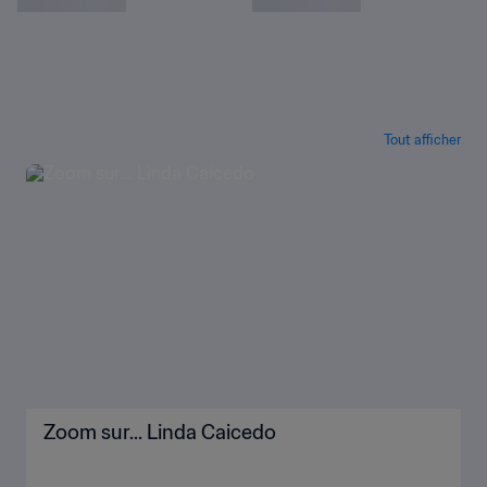
dans l'histoire en Pologne"
Barbara Bonansea : “Mon rêve est de
remporter un titre avec l'Italie"