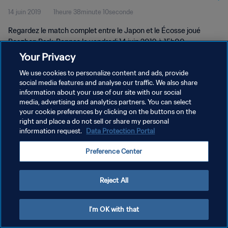
14 juin 2019
1heure 38minute 10seconde
Regardez le match complet entre le Japon et le Écosse joué
Roazhon Park, Rennes le vendredi 14 juin 2019 à 15h00.
Your Privacy
We use cookies to personalize content and ads, provide
social media features and analyse our traffic. We also share
information about your use of our site with our social
media, advertising and analytics partners. You can select
POLITIQUE DE CONFIDENTIALITÉ
your cookie preferences by clicking on the buttons on the
right and place a do not sell or share my personal
CONDITIONS D'UTILISATION
information request.
Data Protection Portal
GÉRER VOS PRÉFÉRENCES SUR LES COOKIES
Preference Center
Copyright © 1994 - 2026 FIFA. Tous droits réservés.
Reject All
I'm OK with that