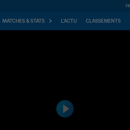
FI
MATCHES & STATS
L'ACTU
CLASSEMENTS