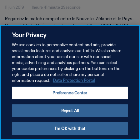
11 juin 2019
1heure 41minute 29seconde
Replay
Regardez le match complet entre le Nouvelle-Zélande et le Pays-
Bas joué Stade Océane, Le Havre le mardi 11 juin 2019 à 15h00.
Your Privacy
We use cookies to personalize content and ads, provide
social media features and analyse our traffic. We also share
information about your use of our site with our social
media, advertising and analytics partners. You can select
POLITIQUE DE CONFIDENTIALITÉ
your cookie preferences by clicking on the buttons on the
right and place a do not sell or share my personal
CONDITIONS D'UTILISATION
information request.
Data Protection Portal
GÉRER VOS PRÉFÉRENCES SUR LES COOKIES
Preference Center
Copyright © 1994 - 2026 FIFA. Tous droits réservés.
Reject All
I'm OK with that