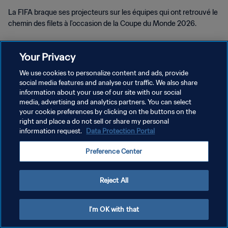
La FIFA braque ses projecteurs sur les équipes qui ont retrouvé le
chemin des filets à l'occasion de la Coupe du Monde 2026.
Your Privacy
We use cookies to personalize content and ads, provide
social media features and analyse our traffic. We also share
POLITIQUE DE CONFIDENTIALITÉ
information about your use of our site with our social
media, advertising and analytics partners. You can select
CONDITIONS D'UTILISATION
your cookie preferences by clicking on the buttons on the
right and place a do not sell or share my personal
GÉRER VOS PRÉFÉRENCES SUR LES COOKIES
information request.
Data Protection Portal
Copyright © 1994 - 2026 FIFA. Tous droits réservés.
Preference Center
Reject All
I'm OK with that