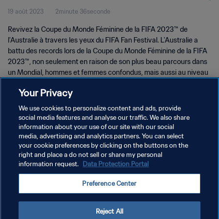
19 août 2023
2minute 36seconde
Revivez la Coupe du Monde Féminine de la FIFA 2023™ de
l'Australie à travers les yeux du FIFA Fan Festival. L'Australie a
battu des records lors de la Coupe du Monde Féminine de la FIFA
2023™, non seulement en raison de son plus beau parcours dans
un Mondial, hommes et femmes confondus, mais aussi au niveau
de l’affluence dans les stades. Tout cela s’est ressenti au sein
Your Privacy
même des FIFA Fan Festivals des deux pays hôtes où les
supporters sont venus en masse pour soutenir leur équipe !
We use cookies to personalize content and ads, provide
social media features and analyse our traffic. We also share
information about your use of our site with our social
media, advertising and analytics partners. You can select
your cookie preferences by clicking on the buttons on the
right and place a do not sell or share my personal
information request.
Data Protection Portal
POLITIQUE DE CONFIDENTIALITÉ
Preference Center
CONDITIONS D'UTILISATION
GÉRER VOS PRÉFÉRENCES SUR LES COOKIES
Reject All
Copyright © 1994 - 2026 FIFA. Tous droits réservés.