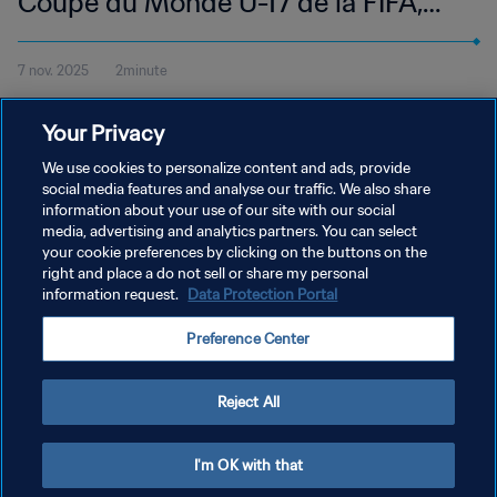
Coupe du Monde U-17 de la FIFA,
Qatar 2025™ | Temps forts
7 nov. 2025
2minute
Regardez les temps forts du match Zambie - Honduras disputé à
Your Privacy
l’Aspire Zone, Doha le vendredi 7 novembre à 18h45 (heure
locale).
We use cookies to personalize content and ads, provide
social media features and analyse our traffic. We also share
information about your use of our site with our social
media, advertising and analytics partners. You can select
your cookie preferences by clicking on the buttons on the
right and place a do not sell or share my personal
information request.
Data Protection Portal
POLITIQUE DE CONFIDENTIALITÉ
Preference Center
CONDITIONS D'UTILISATION
GÉRER VOS PRÉFÉRENCES SUR LES COOKIES
Reject All
Copyright © 1994 - 2026 FIFA. Tous droits réservés.
I'm OK with that