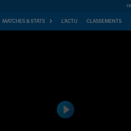
FI
MATCHES & STATS
L'ACTU
CLASSEMENTS