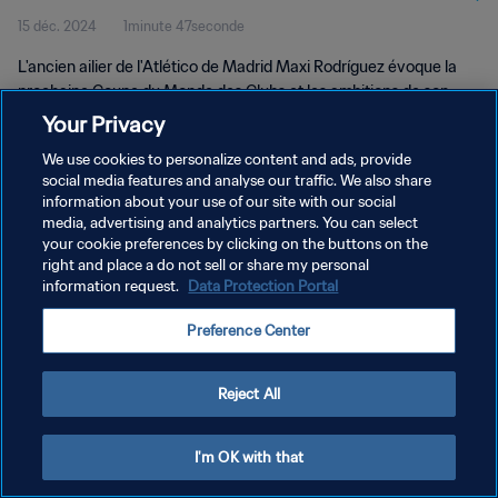
15 déc. 2024
1minute 47seconde
L'ancien ailier de l'Atlético de Madrid Maxi Rodríguez évoque la
prochaine Coupe du Monde des Clubs et les ambitions de son
ancien club.
Your Privacy
We use cookies to personalize content and ads, provide
social media features and analyse our traffic. We also share
information about your use of our site with our social
media, advertising and analytics partners. You can select
your cookie preferences by clicking on the buttons on the
POLITIQUE DE CONFIDENTIALITÉ
right and place a do not sell or share my personal
information request.
Data Protection Portal
CONDITIONS D'UTILISATION
Preference Center
GÉRER VOS PRÉFÉRENCES SUR LES COOKIES
Copyright © 1994 - 2026 FIFA. Tous droits réservés.
Reject All
I'm OK with that