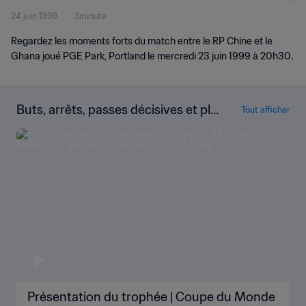
24 juin 1999
3minute
Résumé vidéo
Regardez les moments forts du match entre le RP Chine et le
Ghana joué PGE Park, Portland le mercredi 23 juin 1999 à 20h30.
Buts, arrêts, passes décisives et plu
Tout afficher
s encore !
Présentation du trophée | Coupe du Monde