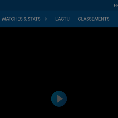
FI
MATCHES & STATS
L'ACTU
CLASSEMENTS