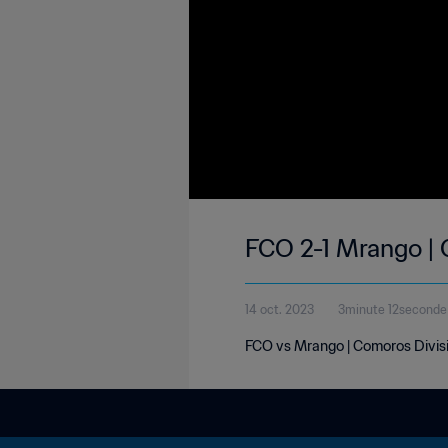
FCO 2-1 Mrango | 
14 oct. 2023
3minute 12seconde
FCO vs Mrango | Comoros Divisi