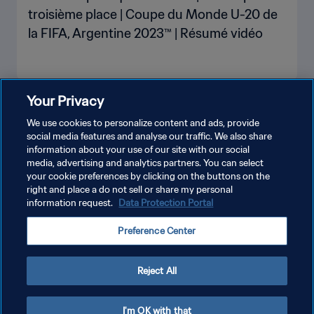
troisième place | Coupe du Monde U-20 de
la FIFA, Argentine 2023™ | Résumé vidéo
Your Privacy
PLUS
We use cookies to personalize content and ads, provide
social media features and analyse our traffic. We also share
information about your use of our site with our social
media, advertising and analytics partners. You can select
your cookie preferences by clicking on the buttons on the
right and place a do not sell or share my personal
information request.
Data Protection Portal
POLITIQUE DE CONFIDENTIALITÉ
Preference Center
CONDITIONS D'UTILISATION
GÉRER VOS PRÉFÉRENCES SUR LES COOKIES
Reject All
Copyright © 1994 - 2026 FIFA. Tous droits réservés.
I'm OK with that