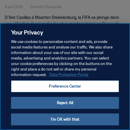
11 juin 2026
5minute 51seconde
D'Iker Casillas à Maarten Stekelenburg, la FIFA se plonge dans
une sélection des parades les plus spectaculaires en Coupe du
Monde.
Your Privacy
We use cookies to personalize content and ads, provide
social media features and analyse our traffic. We also share
information about your use of our site with our social
media, advertising and analytics partners. You can select
your cookie preferences by clicking on the buttons on the
POLITIQUE DE CONFIDENTIALITÉ
right and place a do not sell or share my personal
information request.
Data Protection Portal
CONDITIONS D'UTILISATION
Preference Center
GÉRER VOS PRÉFÉRENCES SUR LES COOKIES
Copyright © 1994 - 2026 FIFA. Tous droits réservés.
Reject All
I'm OK with that