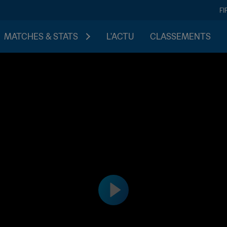
FI
MATCHES & STATS
L'ACTU
CLASSEMENTS