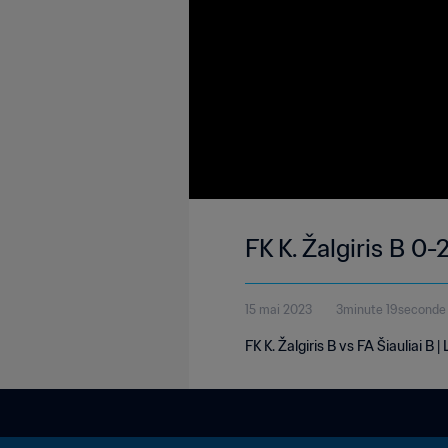
FK K. Žalgiris B 0-
15 mai 2023
3minute 19seconde
FK K. Žalgiris B vs FA Šiauliai B