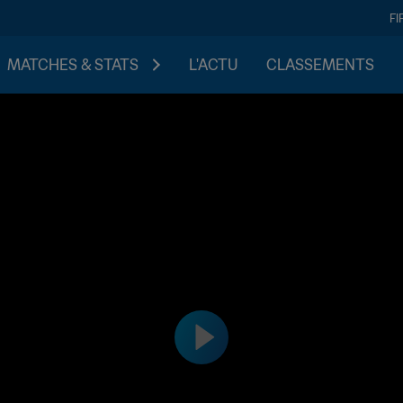
FI
MATCHES & STATS
L'ACTU
CLASSEMENTS