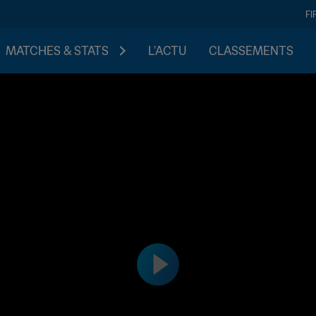
FI
MATCHES & STATS
L'ACTU
CLASSEMENTS