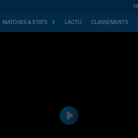
FI
MATCHES & STATS
L'ACTU
CLASSEMENTS