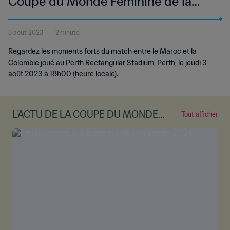
Coupe du Monde Féminine de la
FIFA, Australie & Nouvelle-Zélande
3 août 2023
2minute
2023™ | Résumé vidéo
Regardez les moments forts du match entre le Maroc et la
Colombie joué au Perth Rectangular Stadium, Perth, le jeudi 3
août 2023 à 18h00 (heure locale).
L'ACTU DE LA COUPE DU MONDE
Tout afficher
FÉMININE DE LA FIFA™