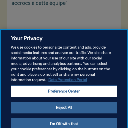
accrocs à cette équipe"
Your Privacy
PLUS
We use cookies to personalize content and ads, provide
social media features and analyse our traffic. We also share
information about your use of our site with our social
media, advertising and analytics partners. You can select
your cookie preferences by clicking on the buttons on the
right and place a do not sell or share my personal
information request.
Data Protection Portal
POLITIQUE DE CONFIDENTIALITÉ
Preference Center
CONDITIONS D'UTILISATION
GÉRER VOS PRÉFÉRENCES SUR LES COOKIES
Reject All
Copyright © 1994 - 2026 FIFA. Tous droits réservés.
I'm OK with that