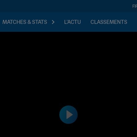
FI
MATCHES & STATS
L'ACTU
CLASSEMENTS