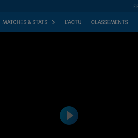
FI
MATCHES & STATS
L'ACTU
CLASSEMENTS