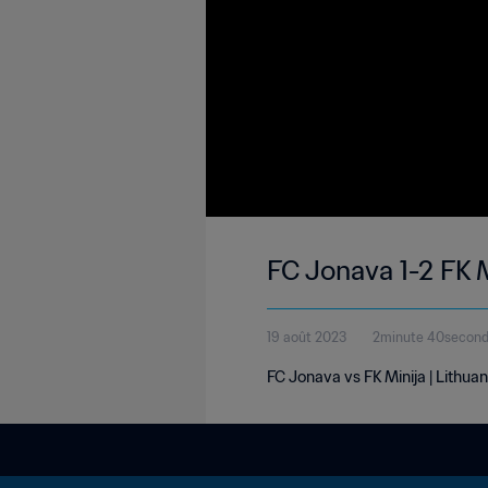
FC Jonava 1-2 FK M
19 août 2023
2minute 40secon
FC Jonava vs FK Minija | Lithua