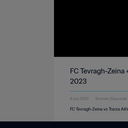
FC Tevragh-Zeina 4
2023
8 mai 2023
3minute 25seconde
FC Tevragh-Zeina vs Trarza Athl