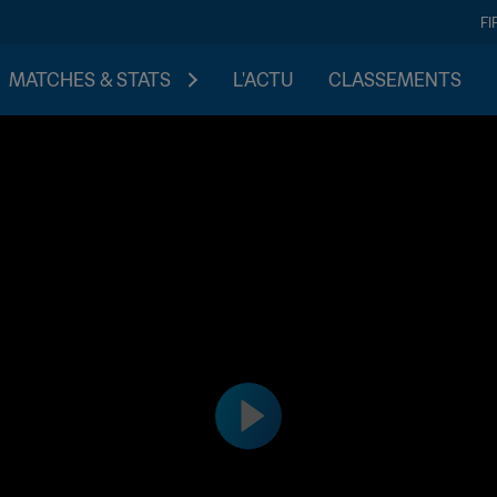
FI
MATCHES & STATS
L'ACTU
CLASSEMENTS