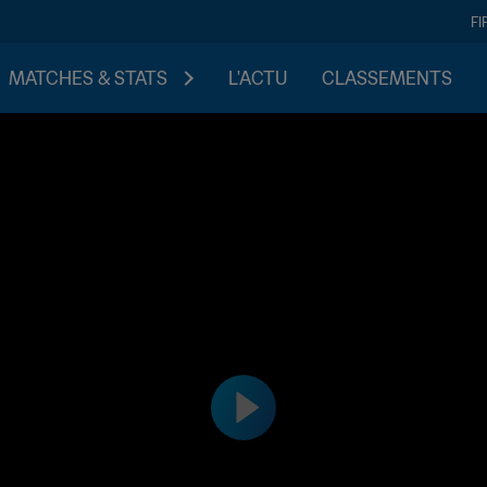
FI
MATCHES & STATS
L'ACTU
CLASSEMENTS