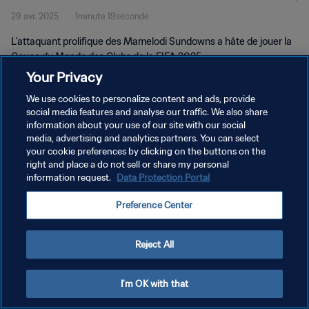
29 avr. 2025
1minute 19seconde
L'attaquant prolifique des Mamelodi Sundowns a hâte de jouer la
Coupe du Monde des Clubs de la FIFA 2025.
Your Privacy
We use cookies to personalize content and ads, provide
social media features and analyse our traffic. We also share
information about your use of our site with our social
media, advertising and analytics partners. You can select
POLITIQUE DE CONFIDENTIALITÉ
your cookie preferences by clicking on the buttons on the
right and place a do not sell or share my personal
CONDITIONS D'UTILISATION
information request.
Data Protection Portal
GÉRER VOS PRÉFÉRENCES SUR LES COOKIES
Preference Center
Copyright © 1994 - 2026 FIFA. Tous droits réservés.
Reject All
I'm OK with that