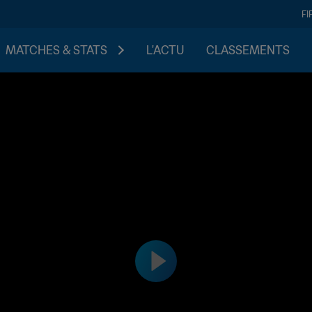
FI
MATCHES & STATS
L'ACTU
CLASSEMENTS