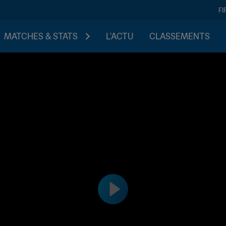
FI
MATCHES & STATS
L'ACTU
CLASSEMENTS