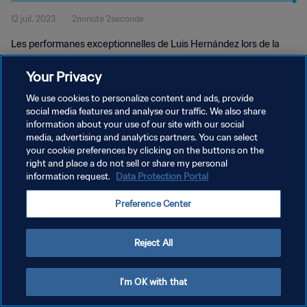
12 juil. 2023
2minute 2seconde
Les performanes exceptionnelles de Luis Hernández lors de la
Coupe du Monde de la FIFA 1998™ - des prestations qui
résonnent à travers le temps et qui ont inspiré des générations de
Your Privacy
footballeurs mexicains.
We use cookies to personalize content and ads, provide
social media features and analyse our traffic. We also share
information about your use of our site with our social
media, advertising and analytics partners. You can select
your cookie preferences by clicking on the buttons on the
right and place a do not sell or share my personal
POLITIQUE DE CONFIDENTIALITÉ
information request.
Data Protection Portal
CONDITIONS D'UTILISATION
Preference Center
GÉRER VOS PRÉFÉRENCES SUR LES COOKIES
Reject All
Copyright © 1994 - 2026 FIFA. Tous droits réservés.
I'm OK with that